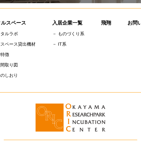
タルスペース
入居企業一覧
飛翔
お問
ンタルラボ
－ ものづくり系
有スペース貸出機材
－ IT系
設特徴
設間取り図
居のしおり