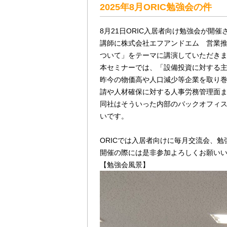
2025年8月ORIC勉強会の件
8月21日ORIC入居者向け勉強会が開催
講師に株式会社エフアンドエム 営業
ついて」をテーマに講演していただき
本セミナーでは、「設備投資に対する主
昨今の物価高や人口減少等企業を取り
請や人材確保に対する人事労務管理面
同社はそういった内部のバックオフィ
いです。
ORICでは入居者向けに毎月交流会、
開催の際には是非参加よろしくお願い
【勉強会風景】