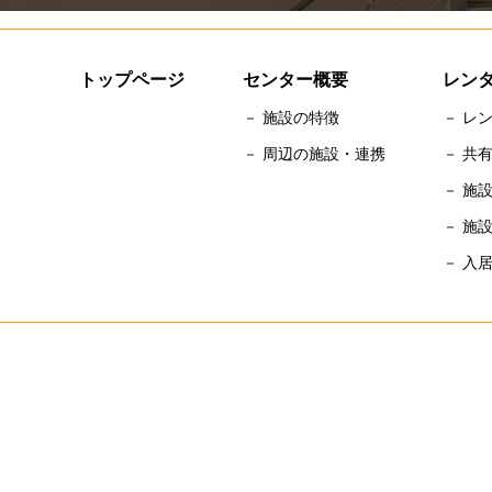
トップページ
センター概要
レン
－ 施設の特徴
－ レ
－ 周辺の施設・連携
－ 共
－ 施
－ 施
－ 入