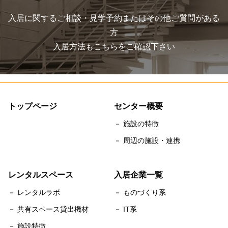
入居に関するご相談・見学予約またはその他ご質問がある
方
入居方法もこちらをご確認下さい
トップページ
センター概要
－ 施設の特徴
－ 周辺の施設・連携
レンタルスペース
入居企業一覧
－ レンタルラボ
－ ものづくり系
－ 共有スペース貸出機材
－ IT系
－ 施設特徴