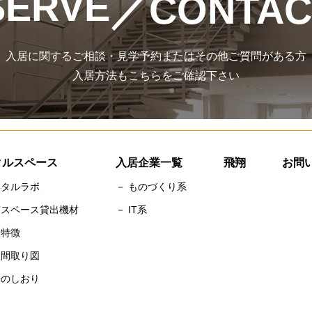
SERVE
／CONTAC
入居に関するご相談・見学予約またはその他ご質問がある方
入居方法もこちらをご確認下さい
タルスペース
入居企業一覧
飛翔
お問
ンタルラボ
－ ものづくり系
有スペース貸出機材
－ IT系
設特徴
設間取り図
居のしおり