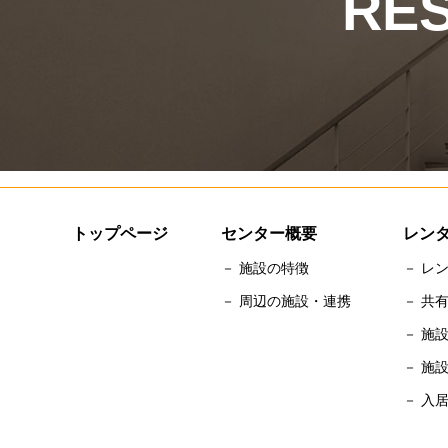
RE
トップページ
センター概要
レン
－ 施設の特徴
－ レ
－ 周辺の施設・連携
－ 共
－ 施
－ 施
－ 入